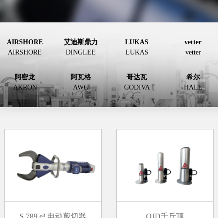
AIRSHORE
艾迪斯鼎力
LUKAS
vetter
AIRSHORE
DINGLEE
LUKAS
vetter
阿密龙
阿瓦格
哥达瓦
希尔
AKRON
AWG
GODIVA
HALE
S 789 e³ 电动剪切器
QJD千斤顶