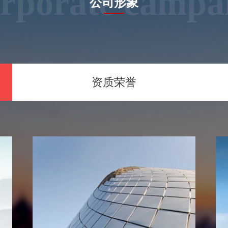
rporate campa
公司形象
资质荣誉