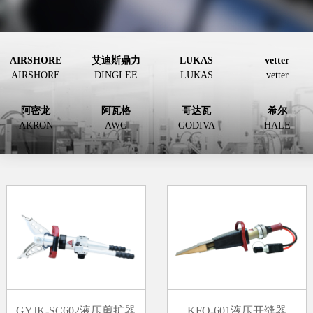
AIRSHORE
艾迪斯鼎力
LUKAS
vetter
AIRSHORE
DINGLEE
LUKAS
vetter
阿密龙
阿瓦格
哥达瓦
希尔
AKRON
AWG
GODIVA
HALE
GYJK-SC602液压剪扩器
KFQ-601液压开缝器