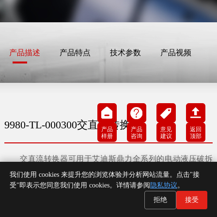
产品描述
产品特点
技术参数
产品视频
9980-TL-000300交直流转换器
产品
产品
意见
返回
样册
咨询
建议
顶部
交直流转换器可用于艾迪斯鼎力全系列的电动液压破拆
工具。在电池未携带或没电的时候，交直流转换器是个良好
我们使用 cookies 来提升您的浏览体验并分析网站流量。点击"接
的替代，接入电源后让工具获得持续的能源输入，救援
过程
受"即表示您同意我们使用 cookies。详情请参阅
隐私协议
。
中没有电量焦虑。
拒绝
接受