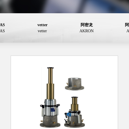
AS
vetter
阿密龙
阿
AS
vetter
AKRON