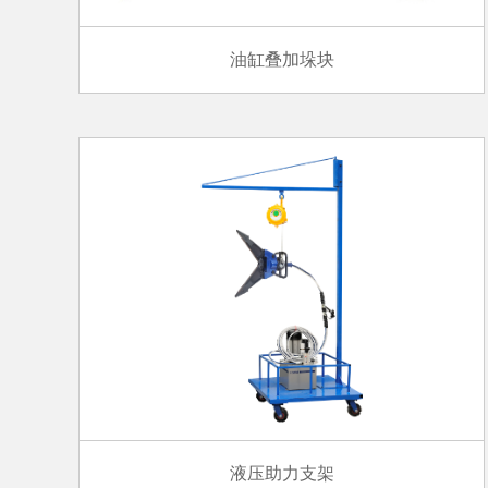
油缸叠加垛块
液压助力支架