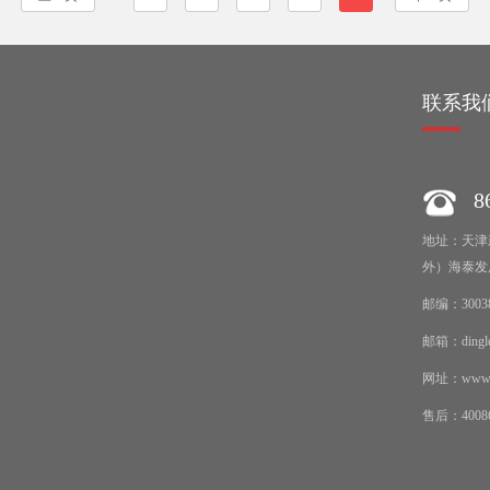
绍
联系我
86
地址：天津
外）海泰发
邮编：3003
邮箱：dingle
网址：www.re
售后：40086