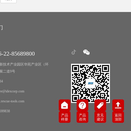
们
-22-85689800
新技术产业园区华苑产业区（环
展二道9号
84
e@idexcorp.com
scue-tools.com
99838
产品
产品
意见
返回
样册
咨询
建议
顶部