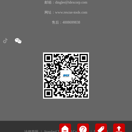
邮箱：dinglee@idexcorp.com
网址：www.rescue-tools.com
售后：4008699838
法律声明
|
Standard Terms and Conditions
|
隐私协议