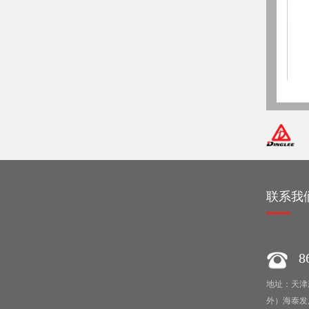
绍
联系我
86
地址：天津
外）海泰发