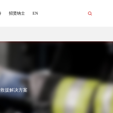
持
招贤纳士
EN
与救援解决方案