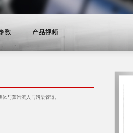
参数
产品视频
液体与蒸汽流入与污染管道。