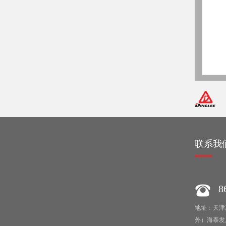
绍
联系我
86
地址：天津
外）海泰发