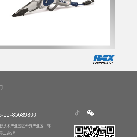
们
-22-85689800
新技术产业园区华苑产业区（环
展二道9号