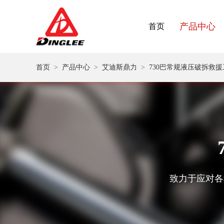
产品中心
首页
首页
>
产品中心
>
艾迪斯鼎力
>
730巴常规液压破拆救援
致力于应对各