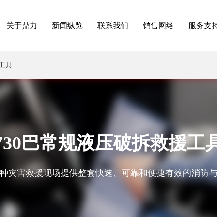
关于鼎力
新闻纵览
联系我们
销售网络
服务支
工具
730巴常规液压破拆救援工
种灾害救援现场提供整套快速、可靠和便捷有效的消防