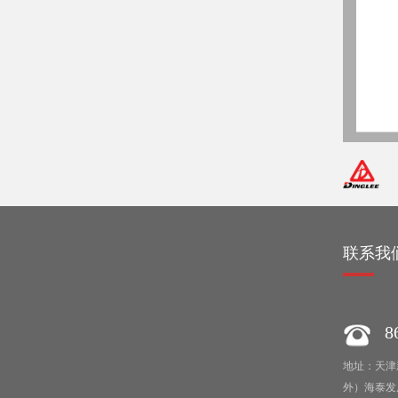
绍
联系我
86
地址：天津
外）海泰发