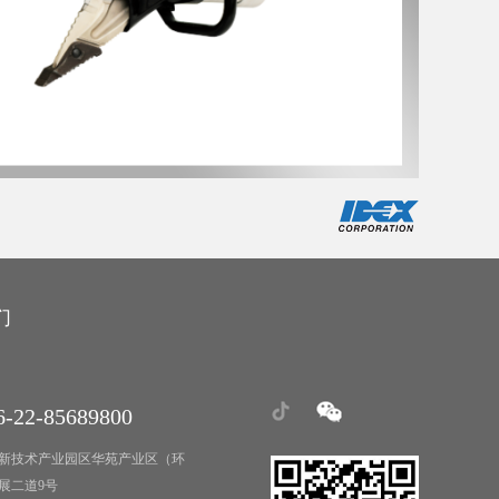
们
-22-85689800
新技术产业园区华苑产业区（环
展二道9号