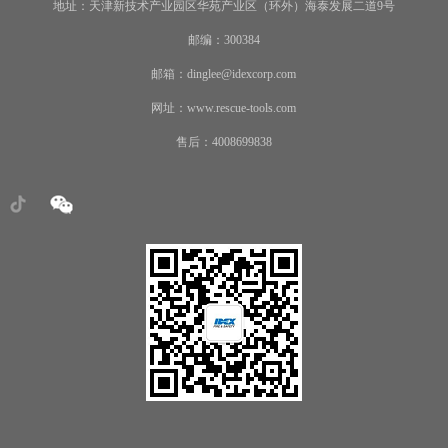
地址：天津新技术产业园区华苑产业区（环外）海泰发展二道9号
邮编：300384
邮箱：dinglee@idexcorp.com
网址：www.rescue-tools.com
售后：4008699838