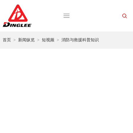
首页
>
新闻纵览
>
短视频
>
消防与救援科普知识
消防与救援科普知识