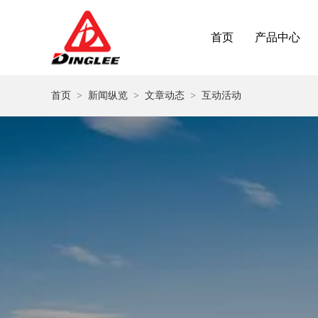
首页
产品中心
首页
>
新闻纵览
>
文章动态
>
互动活动