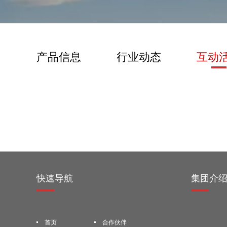
产品信息
行业动态
互动
快速导航
集团介
首页
合作伙伴