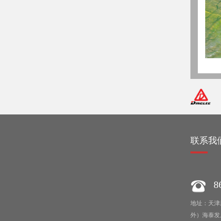
绍
联系我
86
地址：天津
外）海泰发