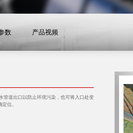
参数
产品视频
水管道出口以防止环境污染，也可将入口处变
确定位。