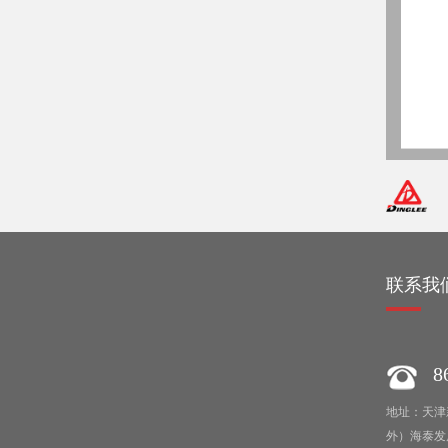
绍
联系我
86
地址：天津
外）海泰发