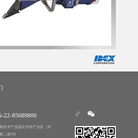
们
-22-85689800
新技术产业园区华苑产业区（环
展二道9号