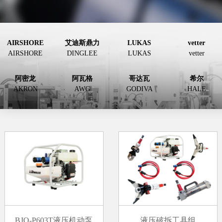
AIRSHORE
艾迪斯鼎力
LUKAS
vetter
AIRSHORE
DINGLEE
LUKAS
vetter
阿密龙
阿瓦格
哥达瓦
希尔
AKRON
AWG
GODIVA
HALE
BJQ-P603T液压机动泵
液压破拆工具组