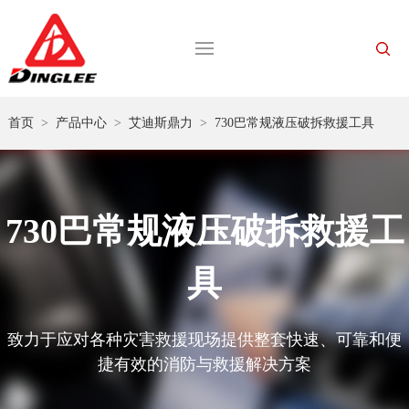
首页
>
产品中心
>
艾迪斯鼎力
>
730巴常规液压破拆救援工具
730巴常规液压破拆救援工
具
致力于应对各种灾害救援现场提供整套快速、可靠和便
捷有效的消防与救援解决方案