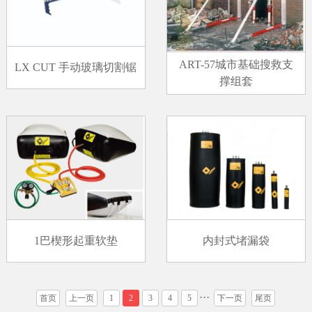
ART-57城市基础搜救支
LX CUT 手动玻璃切割锯
撑组套
1巴楔形起重软垫
内封式堵漏袋
···
首页
上一页
1
2
3
4
5
下一页
尾页