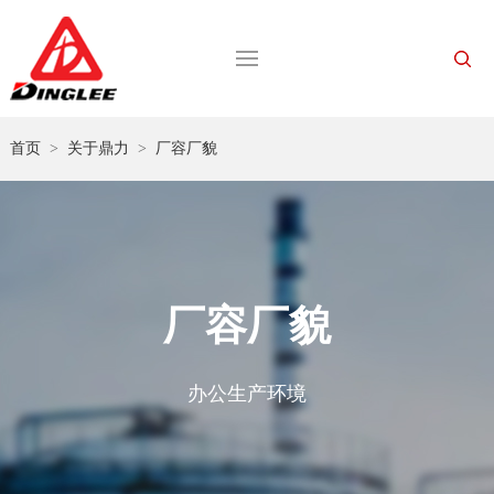
首页
>
关于鼎力
>
厂容厂貌
厂容厂貌
办公生产环境