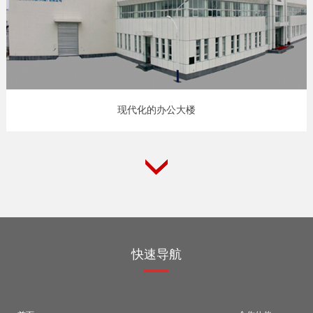
现代化的办公大楼
快速导航