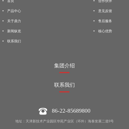
首页
合作伙伴
产品中心
意见反馈
关于鼎力
售后服务
新闻纵览
核心优势
联系我们
集团介绍
联系我们
86-22-85689800
地址：天津新技术产业园区华苑产业区（环外）海泰发展二道9号