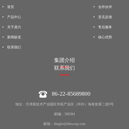
首页
合作伙伴
产品中心
意见反馈
关于鼎力
售后服务
新闻纵览
核心优势
联系我们
集团介绍
联系我们
86-22-85689800
地址：天津新技术产业园区华苑产业区（环外）海泰发展二道9号
邮编：300384
邮箱：dinglee@idexcorp.com